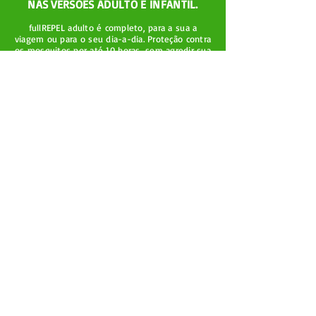
NAS VERSÕES ADULTO E INFANTIL.
fullREPEL adulto é completo, para a sua a
viagem ou para o seu dia-a-dia. Proteção contra
os mosquitos por até 10 horas, sem agredir sua
pele ou suas roupas.
fullREPEL Infantil é para a escola e para brincar.
Sua fórmula exclusiva permite o uso por
crianças a partir de 2 anos. É por isso que
fullREPEL é a solução completa, até para as
crianças.
À base de
Icaridina 25%
Dúvidas? Reclamações? Sugestões? Deixe sua mensagem
que entraremos em contato o quanto antes.